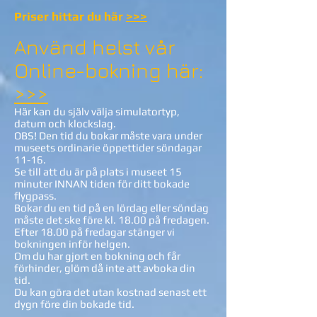
Priser hittar du här
>>>
Använd helst vår
Online-bokning här:
>>>
Här kan du själv välja simulatortyp,
datum och klockslag.
OBS! Den tid du bokar måste vara under
museets ordinarie öppettider söndagar
11-16.
Se till att du är på plats i museet 15
minuter INNAN tiden för ditt bokade
flygpass.
Bokar du en tid på en lördag eller söndag
måste det ske före kl. 18.00 på fredagen.
Efter 18.00 på fredagar stänger vi
bokningen inför helgen.
Om du har gjort en bokning och får
förhinder, glöm då inte att avboka din
tid.
Du kan göra det utan kostnad senast ett
dygn före din bokade tid.