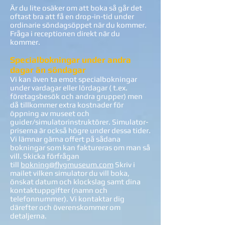
Är du lite osäker om att boka så går det
oftast bra att få en drop-in-tid under
ordinarie söndagsöppet när du kommer.
Fråga i receptionen direkt när du
kommer.
Specialbokningar under andra
dagar än söndagar
Vi kan även ta emot specialbokningar
under vardagar eller lördagar ( t.ex.
företagsbesök och andra grupper) men
då tillkommer extra kostnader för
öppning av museet och
guider/simulatorinstruktörer. Simulator-
priserna är också högre under dessa tider.
Vi lämnar gärna offert på sådana
bokningar som kan faktureras om man så
vill. Skicka förfrågan
till
bokning@flygmuseum.com
Skriv i
mailet vilken simulator du vill boka,
önskat datum och klockslag samt dina
kontaktuppgifter (namn och
telefonnummer). Vi kontaktar dig
därefter och överenskommer om
detaljerna.