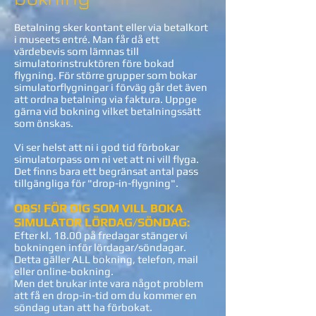
Betalning sker kontant eller via betalkort
i museets entré. Man får då ett
värdebevis som lämnas till
simulatorinstruktören före bokad
flygning. För större grupper som bokar
simulatorflygningar i förväg går det även
att ordna betalning via faktura. Uppge
gärna vid bokning vilket betalningssätt
som önskas.
Vi ser helst att ni i god tid förbokar
simulatorpass om ni vet att ni vill flyga.
Det finns bara ett begränsat antal pass
tillgängliga för "drop-in-flygning".
OBS! FÖR DIG SOM VILL BOKA
SIMULATOR LÖRDAG/SÖNDAG:
Efter kl. 18.00 på fredagar stänger vi
bokningen inför lördagar/söndagar.
Detta gäller ALL bokning, telefon, mail
eller online-bokning.
Men det brukar inte vara något problem
att få en drop-in-tid om du kommer en
söndag utan att ha förbokat.