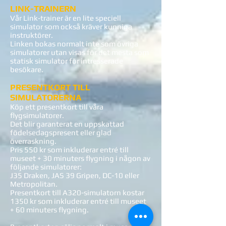
LINK-TRAINERN
Vår Link-trainer är en lite speciell
simulator som också kräver kunniga
instruktörer.
Linken bokas normalt inte som övriga
simulatorer utan visas för det mesta som
statisk simulator för intresserade
besökare.
PRESENTKORT TILL
SIMULATORERNA
Köp ett presentkort till våra
flygsimulatorer.
Det blir garanterat en uppskattad
födelsedagspresent eller glad
överraskning.
Pris 550 kr som inkluderar entré till
museet + 30 minuters flygning i någon av
följande simulatorer:
J35 Draken, JAS 39 Gripen, DC-10 eller
Metropolitan.
Presentkort till A320-simulatorn kostar
1350 kr som inkluderar entré till museet
+ 60 minuters flygning.