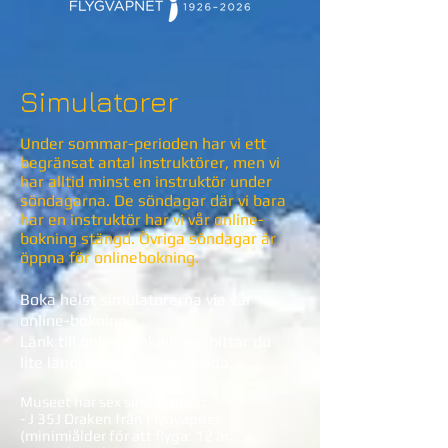
Simulatorer
Under sommar-perioden har vi ett
begränsat antal instruktörer, men vi
har alltid minst en instruktör under
söndagarna. De söndagar där vi bara
har en instruktör har vi vår online-
bokning stängd. Övriga söndagar är
öppna för onlinebokning.
Boka helst simulatorerna via vår
online-bokning.
Länk till online-bokningen hittar du
lite längre ned på den
na sida.
Museet har sex simulatorer:
- J 35J Draken från Flygvapnet
(minimiålder för att flyga: 12 år,