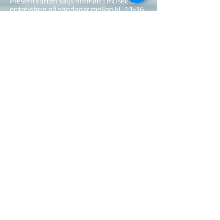
Presentkorten säljs normalt i museets
entré-shop på söndagar mellan kl. 11-16.
FÖR DIG SOM FÅTT ETT
PRESENTKORT:
Presentkorten gäller för inlösen under
våra ordinarie öppettider söndagar
mellan kl. 11 - 16. Men maila och boka
önskad tid för din simulatorflygning
för den söndagen du bestämt att
komma. Enklast att boka gör du på vår
online-bokning enligt ovan. Då är du
säker på att få den tid som passar just
dig. Kom ihåg att göra bokningen före
kl. 18.00 innan aktuell helg.
Inlösen av ditt presentkort ska göras
inom ett år från inköpstillfället.
När du löser in ditt presentkort på
plats i Museet går det bra att köpa till
extra simulator-halvtimmar om du så