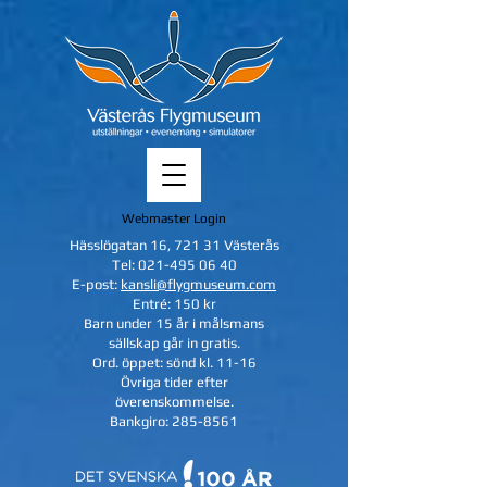
Webmaster Login
Hässlögatan 16, 721 31 Västerås
Tel:
021-495 06 40
E-post:
kansli@flygmuseum.com
Entré: 150 kr
Barn under 15 år i målsmans
sällskap
går in gratis.
Ord. öppet: sönd kl. 11-16
Övriga tider efter
överenskommelse.
Bankgiro:
285-8561