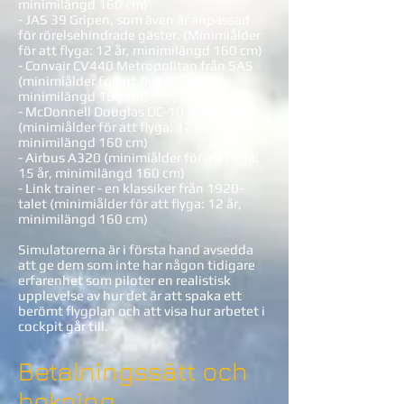
minimilängd 160 cm)
- JAS 39 Gripen, som även är anpassad
för rörelsehindrade gäster. (Minimiålder
för att flyga: 12 år, minimilängd 160 cm)
- Convair CV440 Metropolitan från SAS
(minimiålder för att flyga: 12 år,
minimilängd 160 cm)
- McDonnell Douglas DC-10 från Scanair
(minimiålder för att flyga: 12 år,
minimilängd 160 cm)
- Airbus A320 (minimiålder för att flyga:
15 år, minimilängd 160 cm)
- Link trainer - en klassiker från 1920-
talet (minimiålder för att flyga: 12 år,
minimilängd 160 cm)
Simulatorerna är i första hand avsedda
att ge dem som inte har någon tidigare
erfarenhet som piloter en realistisk
upplevelse av hur det är att spaka ett
berömt flygplan och att visa hur arbetet i
cockpit går till.
Betalningssätt och
bokning