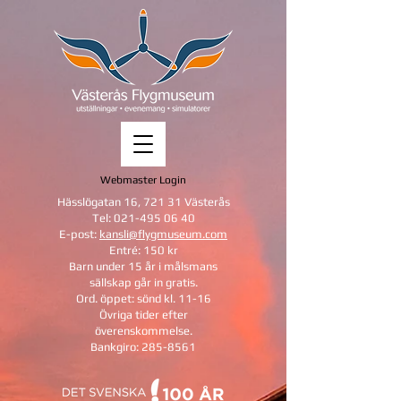
Webmaster Login
Hässlögatan 16, 721 31 Västerås
Tel:
021-495 06 40
E-post:
kansli@flygmuseum.com
Entré: 150 kr
Barn under 15 år i målsmans
sällskap
går in gratis.
Ord. öppet: sönd kl. 11-16
Övriga tider efter
överenskommelse.
Bankgiro:
285-8561