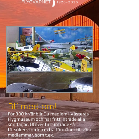
Bli medlem!
För 300 kr/år blir Du medlem i Västerås
Flygmuseum och har fritt inträde alla
söndagar. Utöver fritt inträde så
försöker vi ordna extra förmåner till våra
medlemmar, som t.ex.