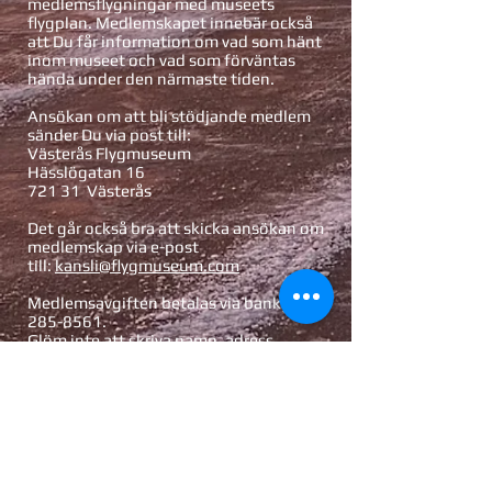
medlemsflygningar med museets
flygplan. Medlemskapet innebär också
att Du får information om vad som hänt
inom museet och vad som förväntas
hända under den närmaste tiden.
Ansökan om att bli stödjande medlem
sänder Du via post till:
Västerås Flygmuseum
Hässlögatan 16
721 31 Västerås
Det går också bra att skicka ansökan om
medlemskap via e-post
till:
kansli@flygmuseum.com
Medlemsavgiften betalas via bankgiro
285-8561
.
Glöm inte att skriva namn, adress,
telefon och gärna e-postadress.
Extra erbjudanden skickas endast ut via
e-post varför denna uppgift är bra att
lämna.
Väl mött i hangaren!
Ladda ner en pdf på
Medlemsansökan här: