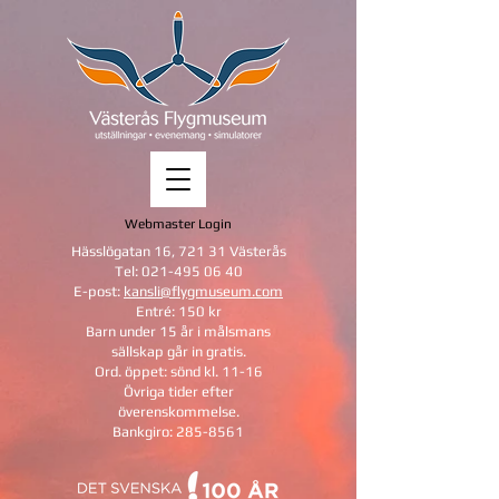
Webmaster Login
Hässlögatan 16, 721 31 Västerås
Tel:
021-495 06 40
E-post:
kansli@flygmuseum.com
Entré: 150 kr
Barn under 15 år i målsmans
sällskap
går in gratis.
Ord. öppet: sönd kl. 11-16
Övriga tider efter
överenskommelse.
Bankgiro:
285-8561