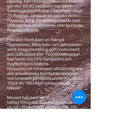
räkning. Den otroliga träkonstruktionen
gör den till ett museum i sig självt.
Samlingarna omfattar i dagsläget drygt
25 flygplan. Dessa är till största delen i
flygande skick. På söndagarna får man
ofta uppleva brummande eller tjutande
flygplan i rörelse.
I museet finns även en mängd
flygmotorer, både kolv- och jetmotorer
samt kringutrustning som instrument
och radioapparater. Fotoutställningar
kan beses om CVV-hangarens och
flygflottiljens historia.
Dessutom en intressant utställning om
alla amerikanska bombplan som blev
stationerade på Hässlö under krigsåren
1943-45 "Då kriget parkerade på
Hässlö".
Museet har även en
häftig
Simulatoravdelning
som vänder
sig till i första hand allmänheten. För
närvarande har vi följande simulatorer:
- SAAB J 35 Draken
- SAAB JAS 39 Gripen
- Convair CV440 Metropolitan