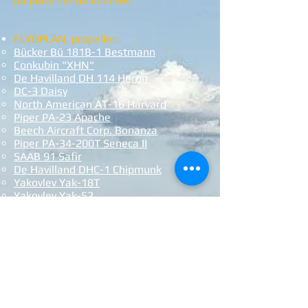
på plats när du kommer.
FLYGPLAN, propeller:
Bücker Bü 181B-1 Bestmann
Conkubin "XHN"
De Havilland DH 114 Heron
DC-3 Daisy
North American AT-16 Harvard
Piper PA-23 Apache
Beech Aircraft Corp. Bonanza
Piper PA-34-200T Seneca II
SAAB 91 Safir
De Havilland DHC-1 Chipmunk
Yakovlev Yak-18T
Yakovlev Yak-52
FLYGPLAN, jet:
De Havilland DH 115 Vampire
SAAB 29 Tunnan
SAAB 32 Lansen
SAAB 35 Draken
SAAB 37 Viggen
J 33 Venom