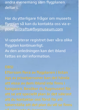
andra evenemang som flygplanen
deltar i.
Har du ytterligare frågor om museets
flygplan så kan du kontakta oss via e-
post:
aircrafts@flygmuseum.com
Vi uppdaterar registret över våra olika
flygplan kontinuerligt.
Av den anledningen kan det ibland
fattas en del information.
OBS!
Eftersom flera av flygplanen i listan
ägs av privatpersoner kan det hända
att vissa av dem ibland inte finns i
hangaren. Besöker du flygmuseet för
att se ett speciellt plan är det säkrast
att du kontaktar oss först för att
säkerställa att det plan du vill se finns