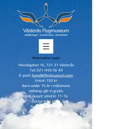
Webmaster Login
Hässlögatan 16, 721 31 Västerås
Tel:
021-495 06 40
E-post:
kansli@flygmuseum.com
Entré: 150 kr
Barn under 15 år i målsmans
sällskap
går in gratis.
Ord. öppet: sönd kl. 11-16
Övriga tider efter
överenskommelse.
Bankgiro:
285-8561