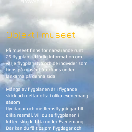
Objekt i museet
På museet finns för närvarande runt
25 flygplan. Utförlig information om
varje flygplanstyp och de individer som
finns på muséet återfinns under
länkarna på denna sida.
Många av flygplanen är i flygande
skick och deltar ofta i olika evenemang
såsom
flygdagar och medlemsflygningar till
olika resmål. Vill du se flygplanen i
luften ska du titta under Evenemang.
Där kan du få tips om flygdagar och