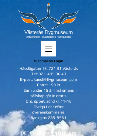
Webmaster Login
Hässlögatan 16, 721 31 Västerås
Tel:
021-495 06 40
E-post:
kansli@flygmuseum.com
Entré: 150 kr
Barn under 15 år i målsmans
sällskap
går in gratis.
Ord. öppet: sönd kl. 11-16
Övriga tider efter
överenskommelse.
Bankgiro:
285-8561