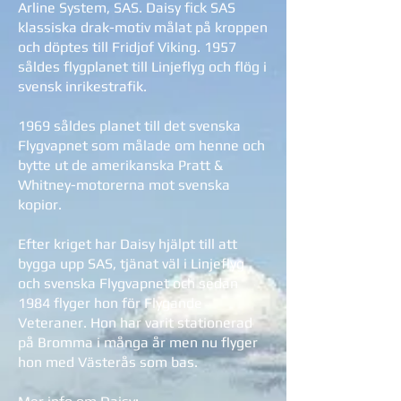
Arline System, SAS. Daisy fick SAS
klassiska drak-motiv målat på kroppen
och döptes till Fridjof Viking. 1957
såldes flygplanet till Linjeflyg och flög i
svensk inrikestrafik.
1969 såldes planet till det svenska
Flygvapnet som målade om henne och
bytte ut de amerikanska Pratt &
Whitney-motorerna mot svenska
kopior.
Efter kriget har Daisy hjälpt till att
bygga upp SAS, tjänat väl i Linjeflyg
och svenska Flygvapnet och sedan
1984 flyger hon för Flygande
Veteraner. Hon har varit stationerad
på Bromma i många år men nu flyger
hon med Västerås som bas.