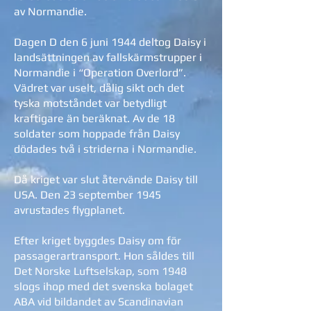
av Normandie.
Dagen D den 6 juni 1944 deltog Daisy i
landsättningen av fallskärmstrupper i
Normandie i “Operation Overlord”.
Vädret var uselt, dålig sikt och det
tyska motståndet var betydligt
kraftigare än beräknat. Av de 18
soldater som hoppade från Daisy
dödades två i striderna i Normandie.
Då kriget var slut återvände Daisy till
USA. Den 23 september 1945
avrustades flygplanet.
Efter kriget byggdes Daisy om för
passagerartransport. Hon såldes till
Det Norske Luftselskap, som 1948
slogs ihop med det svenska bolaget
ABA vid bildandet av Scandinavian