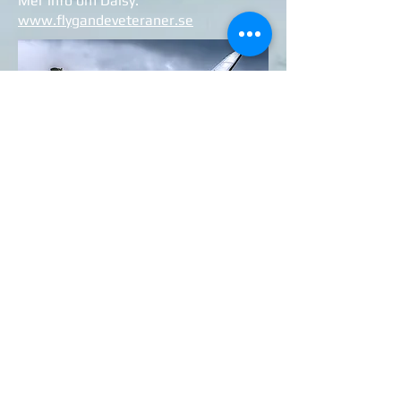
Mer info om Daisy:
www.flygandeveteraner.se
Prototyp flög
1935
Operativ i Flygvapnet
1969-1974
Antal tillverkade totalt
> 16000
Antal i Flygvapnet
8
Längd
19,68 m
Spännvidd
28,96 m
Höjd
5,20 m
Vikt
8030 kg
Max startvikt
11430 kg
Motor:
P&W R-1830-90C