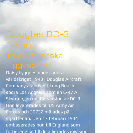
Douglas DC-3
Daisy
Tp 79 i Svenska
Flygvapnet
Daisy byggdes under andra
världskriget 1943 i Douglas Aircraft
Companys fabriker i Long Beach i
södra Los Angeles som en C-47 A
Skytrain, en militär version av DC-3.
Hon levererades till US Army Air
Forces och 30732 målades på
stjärtfenan. Den 17 februari 1944
ombaserades hon till England som
förberedelse till de allierades invasion