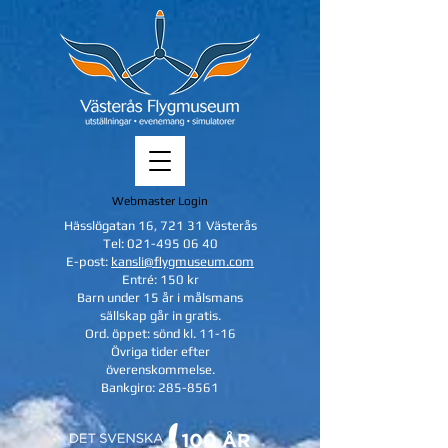
Webmaster Login
Hässlögatan 16, 721 31 Västerås
Tel:
021-495 06 40
E-post:
kansli@flygmuseum.com
Entré: 150 kr
Barn under 15 år i målsmans
sällskap
går in gratis.
Ord. öppet: sönd kl. 11-16
Övriga tider efter
överenskommelse.
Bankgiro:
285-8561