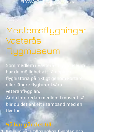
Medlemsflygningar
Västerås
Flygmuseum
Som medlem i Västerås Flygmuseum
har du möjlighet att få uppleva
flyghistoria på riktigt genom kortare
eller längre flygturer i våra
veteranflygplan.
Är du inte redan medlem i museet så
blir du det enkelt i samband med en
flygtur.
Så här går det till:
Kolla in våra tillgängliga flygplan och