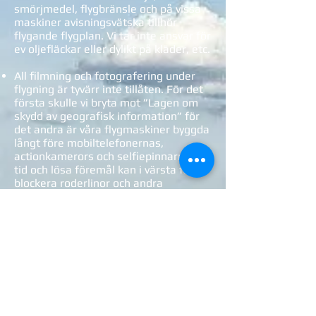
smörjmedel, flygbränsle och på vissa
maskiner avisningsvätska tillhör
flygande flygplan. Vi tar inte ansvar för
ev oljefläckar eller dylikt på kläder, etc.
All filmning och fotografering under
flygning är tyvärr inte tillåten. För det
första skulle vi bryta mot ”Lagen om
skydd av geografisk information” för
det andra är våra flygmaskiner byggda
långt före mobiltelefonernas,
actionkamerors och selfiepinnarnas
tid och lösa föremål kan i värsta fall
blockera roderlinor och andra
styrmekanismer och bli till en akut
flygsäkerhetsrisk.
NOLL TOLERANS för alkohol och
droger är en självklarhet för oss inom
flyget!
Flygningarna kan ställas in även med
kort varsel av piloten pga väder,