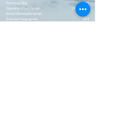
Prototyp flög
1955
Operativ i Flygvapnet
1960-1999
Antal tillverkade totalt
611
Svenska Flygvapnet
603
Beväpning: 30 mm akan,
RB24, 2xRB27, 2xRB28
Längd
15,34 m
Spännvidd
9,42 m
Höjd
3,89 m
Max startvikt
12,5 ton
Motor: Volvo RM6C ebk
Dragkraft
76,8 kN
Max fart
Mach 2
Max höjd
15000 m
Aktionsradie
1000 km