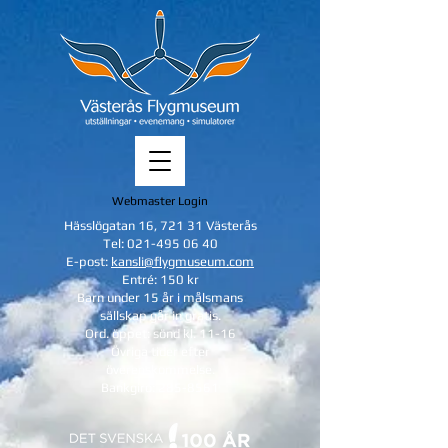
Webmaster Login
Hässlögatan 16, 721 31 Västerås
Tel:
021-495 06 40
E-post:
kansli@flygmuseum.com
Entré: 150 kr
Barn under 15 år i målsmans
sällskap
går in gratis.
Ord. öppet: sönd kl. 11-16
Övriga tider efter
överenskommelse.
Bankgiro:
285-8561