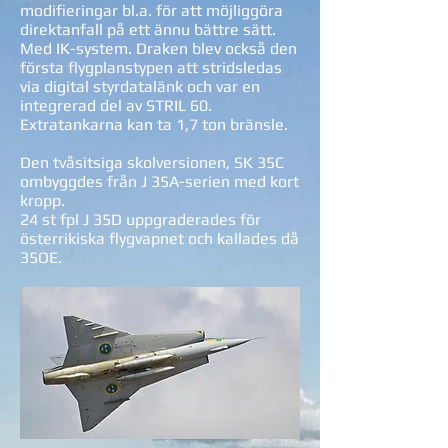
modifieringar bl.a. för att möjliggöra
direktanfall på ett ännu bättre sätt.
Med IK-system. Draken blev också den
första flygplanstypen att stridsledas
via digital styrdatalänk och var en
integrerad del av STRIL 60.
Extratankarna kan ta 1,7 ton bränsle.
Den tvåsitsiga skolversionen, SK 35C
ombyggdes från J 35A-serien med kort
kropp.
24 st fpl J 35D uppgraderades för
österrikiska flygvapnet och kallades då
35OE.