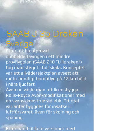
SAAB J 35 Draken
Sverige
Efter att ha utprovat
dubbeldeltavingen i ett mindre
provflygplan (SAAB 210 ”Lilldraken”)
tog man steget i full skala. Konceptet
var ett allvädersjaktplan avsett att
möta fientligt bombflyg på 12 km höjd
i nära ljudfart.
Även nu valde man att licensbygga
Rolls-Royce Avon-modifikationer med
en svenskkonstruerad ebk. Ett otal
varianter byggdes för insatser i
luftförsvaret, även för skolning och
spaning.
Efter hand tillkom versioner med